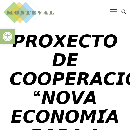
Abrir barra de herramientas
𝙋𝙍𝙊𝙓𝙀𝘾𝙏𝙊
𝘿𝙀
𝘾𝙊𝙊𝙋𝙀𝙍𝘼𝘾𝙄
“𝙉𝙊𝙑𝘼
𝙀𝘾𝙊𝙉𝙊𝙈𝙄́𝘼