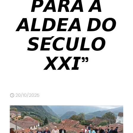
𝙋𝘼𝙍𝘼 𝘼
𝘼𝙇𝘿𝙀𝘼 𝘿𝙊
𝙎𝙀́𝘾𝙐𝙇𝙊
𝙓𝙓𝙄”
20/10/2025