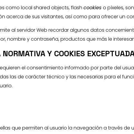
les como local shared objects, flash
cookies
o píxeles, so
 acerca de sus visitantes, así como para ofrecer un corr
rmite al servidor Web recordar algunos datos concernient
idor, nombre y contraseña, productos que más le interesan
A NORMATIVA Y COOKIES EXCEPTUAD
equieren el consentimiento informado por parte del usua
as las de carácter técnico y las necesarias para el func
uario.
uellas que permiten al usuario la navegación a través de