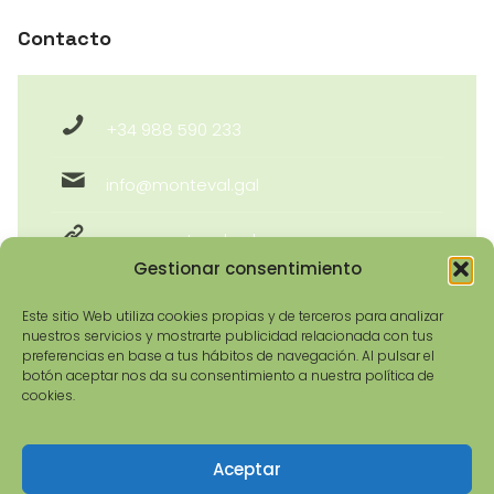
Contacto
+34 988 590 233
info@monteval.gal
www.monteval.gal
Gestionar consentimiento
Este sitio Web utiliza cookies propias y de terceros para analizar
nuestros servicios y mostrarte publicidad relacionada con tus
preferencias en base a tus hábitos de navegación. Al pulsar el
botón aceptar nos da su consentimiento a nuestra política de
cookies.
Aceptar
© 2026 Asociación Monteval GDR-9 | Todos os