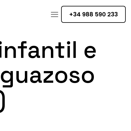
+34 988 590 233
nfantil e
aguazoso
)