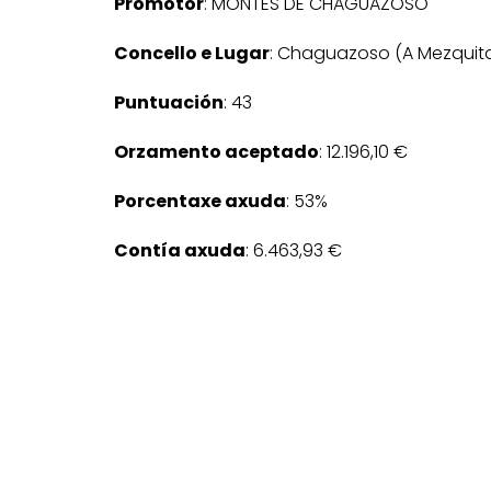
Promotor
: MONTES DE CHAGUAZOSO
Concello e Lugar
: Chaguazoso (A Mezquit
Puntuación
: 43
Orzamento aceptado
: 12.196,10 €
Porcentaxe axuda
: 53%
Contía axuda
: 6.463,93 €