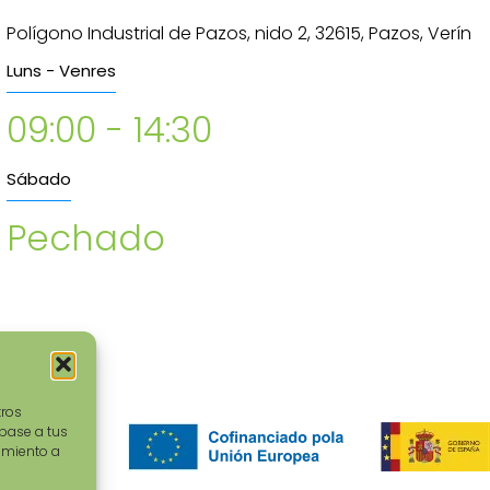
Polígono Industrial de Pazos, nido 2, 32615, Pazos, Verín
Luns - Venres
09:00 - 14:30
Sábado
Pechado
tros
 base a tus
imiento a