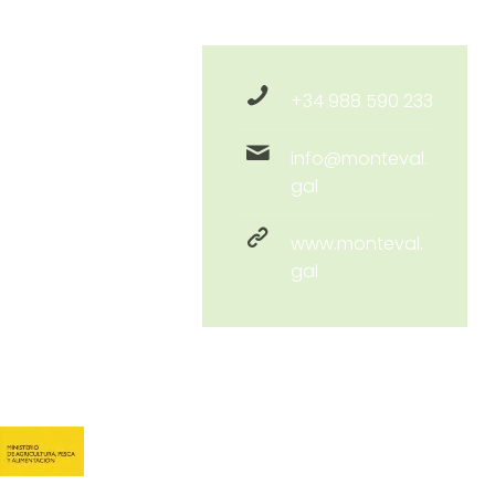
+34 988 590 233
info@monteval.
gal
www.monteval.
gal