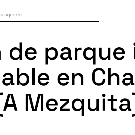
 de parque i
dable en Ch
(A Mezquita