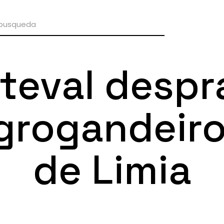
teval despr
grogandeiro
de Limia