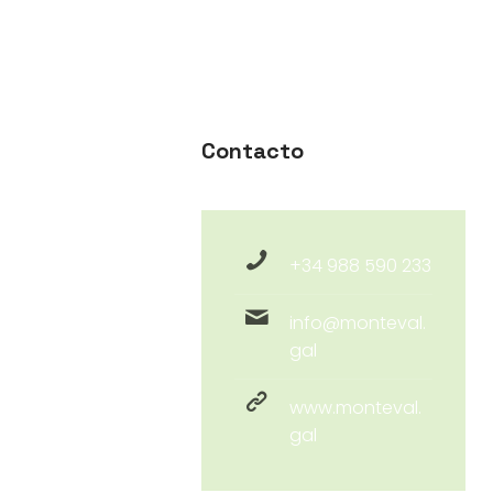
Contacto
+34 988 590 233
info@monteval.
gal
www.monteval.
gal