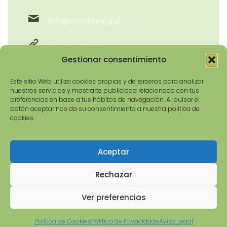
info@monteval.gal
www.monteval.gal
Gestionar consentimiento
Este sitio Web utiliza cookies propias y de terceros para analizar
nuestros servicios y mostrarte publicidad relacionada con tus
preferencias en base a tus hábitos de navegación. Al pulsar el
botón aceptar nos da su consentimiento a nuestra política de
cookies.
Aceptar
© 2026 Asociación Monteval GDR-9 | Todos os
dereitos reservados | Deseño e Denvolvemento:
Rechazar
imaxinamais
Ver preferencias
Política de Cookies
Política de Privacidade
Aviso Legal