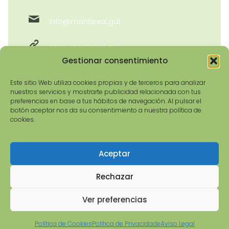
info@monteval.gal
www.monteval.gal
Gestionar consentimiento
Este sitio Web utiliza cookies propias y de terceros para analizar
nuestros servicios y mostrarte publicidad relacionada con tus
preferencias en base a tus hábitos de navegación. Al pulsar el
botón aceptar nos da su consentimiento a nuestra política de
cookies.
Aceptar
© 2026 Asociación Monteval GDR-9 | Todos os
dereitos reservados | Deseño e Denvolvemento:
Rechazar
imaxinamais
Ver preferencias
Política de Cookies
Política de Privacidade
Aviso Legal