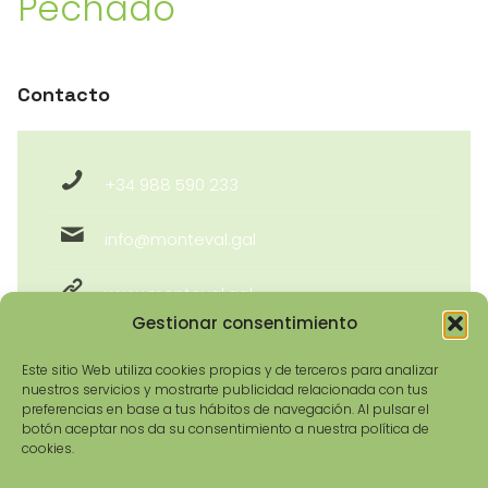
Pechado
Contacto
+34 988 590 233
info@monteval.gal
www.monteval.gal
Gestionar consentimiento
Este sitio Web utiliza cookies propias y de terceros para analizar
nuestros servicios y mostrarte publicidad relacionada con tus
preferencias en base a tus hábitos de navegación. Al pulsar el
botón aceptar nos da su consentimiento a nuestra política de
cookies.