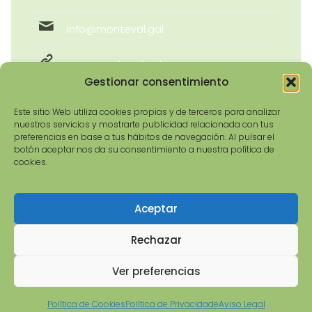
info@monteval.gal
www.monteval.gal
Gestionar consentimiento
Este sitio Web utiliza cookies propias y de terceros para analizar
nuestros servicios y mostrarte publicidad relacionada con tus
preferencias en base a tus hábitos de navegación. Al pulsar el
botón aceptar nos da su consentimiento a nuestra política de
cookies.
Aceptar
© 2026 Asociación Monteval GDR-9 | Todos os
dereitos reservados | Deseño e Denvolvemento:
Rechazar
imaxinamais
Ver preferencias
Política de Cookies
Política de Privacidade
Aviso Legal