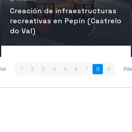
Creación de infraestructuras
recreativas en Pepín (Castrelo
do Val)
ior
1
2
3
4
5
6
7
8
9
Páx