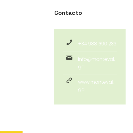
Contacto
+34 988 590 233
info@monteval.
gal
www.monteval.
gal